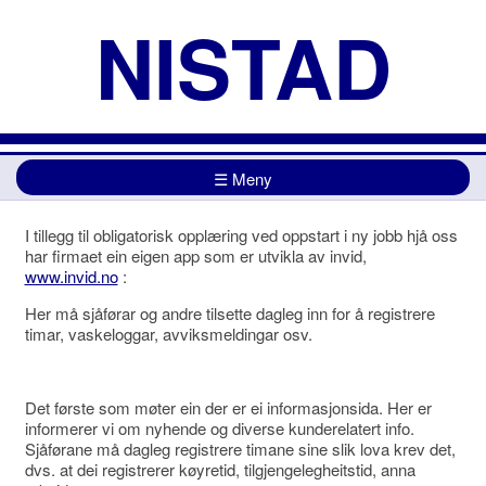
NISTAD
☰ Meny
Startside
Om oss
Kundar
Opplæring
I tillegg til obligatorisk opplæring ved oppstart i ny jobb hjå oss
Jobb hos Nistad
Kontakt oss
har firmaet ein eigen app som er utvikla av invid,
www.invid.no
:
Her må sjåførar og andre tilsette dagleg inn for å registrere
timar, vaskeloggar, avviksmeldingar osv.
Det første som møter ein der er ei informasjonsida. Her er
informerer vi om nyhende og diverse kunderelatert info.
Sjåførane må dagleg registrere timane sine slik lova krev det,
dvs. at dei registrerer køyretid, tilgjengelegheitstid, anna