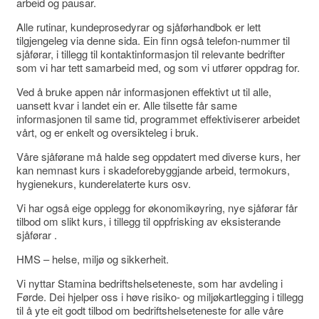
arbeid og pausar.
Alle rutinar, kundeprosedyrar og sjåførhandbok er lett
tilgjengeleg via denne sida. Ein finn også telefon-nummer til
sjåførar, i tillegg til kontaktinformasjon til relevante bedrifter
som vi har tett samarbeid med, og som vi utfører oppdrag for.
Ved å bruke appen når informasjonen effektivt ut til alle,
uansett kvar i landet ein er. Alle tilsette får same
informasjonen til same tid, programmet effektiviserer arbeidet
vårt, og er enkelt og oversikteleg i bruk.
Våre sjåførane må halde seg oppdatert med diverse kurs, her
kan nemnast kurs i skadeforebyggjande arbeid, termokurs,
hygienekurs, kunderelaterte kurs osv.
Vi har også eige opplegg for økonomikøyring, nye sjåførar får
tilbod om slikt kurs, i tillegg til oppfrisking av eksisterande
sjåførar .
HMS
– helse, miljø og sikkerheit.
Vi nyttar Stamina bedriftshelseteneste, som har avdeling i
Førde. Dei hjelper oss i høve risiko- og miljøkartlegging i tillegg
til å yte eit godt tilbod om bedriftshelseteneste for alle våre