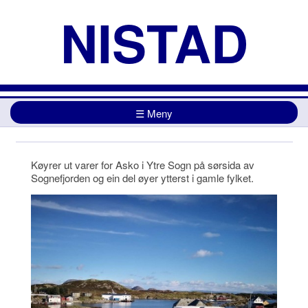
NISTAD
☰ Meny
Startside
Om oss
Kundar
Opplæring
Jobb hos Nistad
Kontakt oss
Køyrer ut varer for Asko i Ytre Sogn på sørsida av
Sognefjorden og ein del øyer ytterst i gamle fylket.